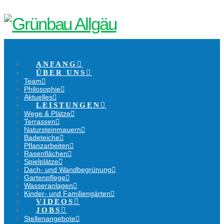
Navigation
ANFANG
ÜBER UNS
Team
Philosophie
Aktuelles
LEISTUNGEN
Wege & Plätze
Terrassen
Natursteinmauern
Badeteiche
Pflanzarbeiten
Rasenflächen
Spielplätze
Dach- und Wandbegrünung
Gartenpflege
Wasseranlagen
Kinder- und Familiengärten
VIDEOS
JOBS
Stellenangebote